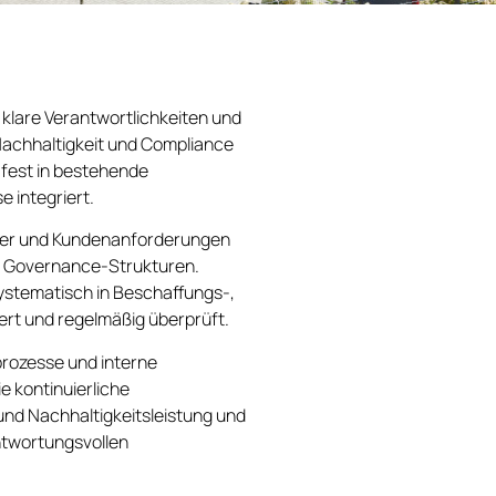
 klare Verantwortlichkeiten und
achhaltigkeit und Compliance
 fest in bestehende
integriert.
scher und Kundenanforderungen
er Governance-Strukturen.
stematisch in Beschaffungs-,
ert und regelmäßig überprüft.
prozesse und interne
 kontinuierliche
nd Nachhaltigkeitsleistung und
ntwortungsvollen